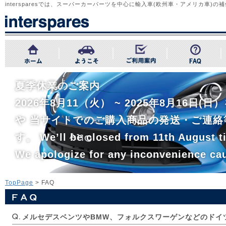
intersparesでは、スーパーカーパーツを中心に輸入車(欧州車・アメリカ車
夏季休業のご案内
2026年8月11（火） ~ 2025年8月1
や 当サイトでのご購入商品の発送・ご連絡
す。 We’ll be closed from 11th August ti
We apologize for any inconvenience ca
TopPage
> FAQ
メルセデスベンツやBMW、フォルクスワーゲンなどのドイ