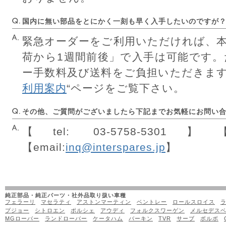
国内に無い部品をとにかく一刻も早く入手したいのですが
緊急オーダーをご利用いただければ、
荷から1週間前後」で入手は可能です
ー手数料及び送料をご負担いただきます
利用案内
“ページをご覧下さい。
その他、ご質問がございましたら下記までお気軽にお問い
【tel: 03-5758-5301】【
【email:
inq@interspares.jp
】
純正部品・純正パーツ・社外品取り扱い車種
フェラーリ
マセラティ
アストンマーティン
ベントレー
ロールスロイス
プジョー
シトロエン
ポルシェ
アウディ
フォルクスワーゲン
メルセデス
MGローバー
ランドローバー
ケータハム
バーキン
TVR
サーブ
ボルボ