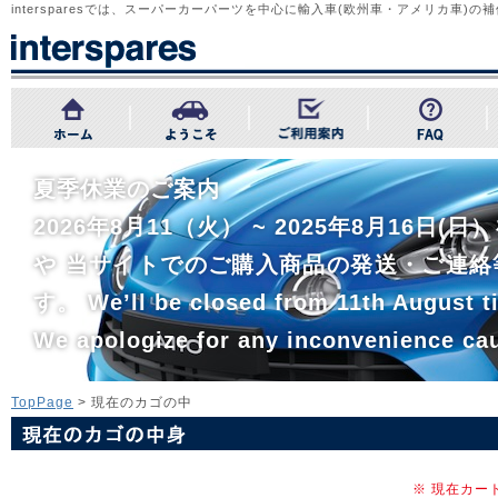
intersparesでは、スーパーカーパーツを中心に輸入車(欧州車・アメリカ車
夏季休業のご案内
2026年8月11（火） ~ 2025年8月1
や 当サイトでのご購入商品の発送・ご連絡
す。 We’ll be closed from 11th August ti
We apologize for any inconvenience ca
TopPage
> 現在のカゴの中
※ 現在カー