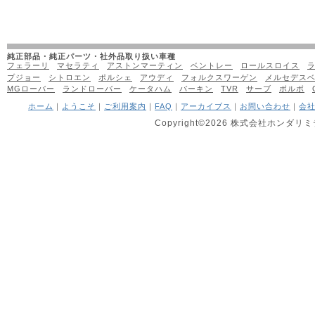
純正部品・純正パーツ・社外品取り扱い車種
フェラーリ
マセラティ
アストンマーティン
ベントレー
ロールスロイス
プジョー
シトロエン
ポルシェ
アウディ
フォルクスワーゲン
メルセデス
MGローバー
ランドローバー
ケータハム
バーキン
TVR
サーブ
ボルボ
ホーム
｜
ようこそ
｜
ご利用案内
｜
FAQ
｜
アーカイブス
｜
お問い合わせ
｜
会
Copyright©2026 株式会社ホンダリミテッ