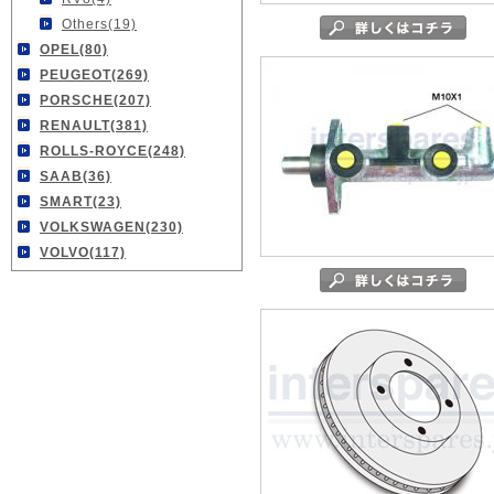
Others(19)
OPEL(80)
PEUGEOT(269)
PORSCHE(207)
RENAULT(381)
ROLLS-ROYCE(248)
SAAB(36)
SMART(23)
VOLKSWAGEN(230)
VOLVO(117)