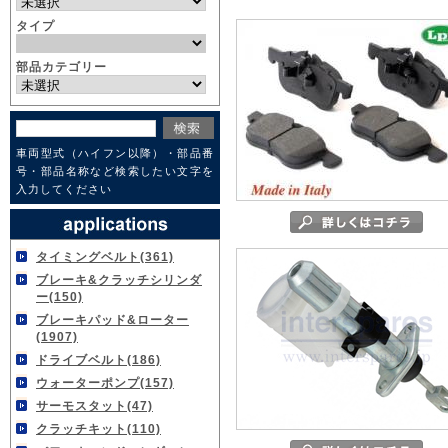
タイプ
部品カテゴリー
車両型式（ハイフン以降）・部品番
号・部品名称など検索したい文字を
入力してください
タイミングベルト(361)
ブレーキ&クラッチシリンダ
ー(150)
ブレーキパッド&ローター
(1907)
ドライブベルト(186)
ウォーターポンプ(157)
サーモスタット(47)
クラッチキット(110)