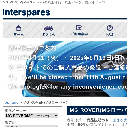
MG ROVER(MGローバー)の純正部品、純正パーツ、輸入車パーツ
夏季休業のご案内
2026年8月11（火） ~ 2025年8月1
や 当サイトでのご購入商品の発送・ご連絡
す。 We’ll be closed from 11th August ti
We apologize for any inconvenience ca
TopPage
> MG ROVER(MGローバー)
MG ROVER(MGローバ
車両メーカー
表示形式：
商品説明つき
画像を
モデル
全部で
50
件の商品があります。
1