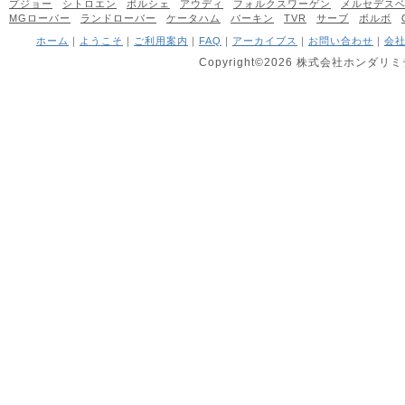
プジョー
シトロエン
ポルシェ
アウディ
フォルクスワーゲン
メルセデス
MGローバー
ランドローバー
ケータハム
バーキン
TVR
サーブ
ボルボ
ホーム
｜
ようこそ
｜
ご利用案内
｜
FAQ
｜
アーカイブス
｜
お問い合わせ
｜
会
Copyright©2026 株式会社ホンダリミテッ