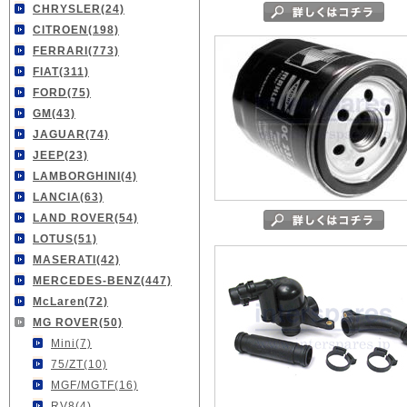
CHRYSLER(24)
CITROEN(198)
FERRARI(773)
FIAT(311)
FORD(75)
GM(43)
JAGUAR(74)
JEEP(23)
LAMBORGHINI(4)
LANCIA(63)
LAND ROVER(54)
LOTUS(51)
MASERATI(42)
MERCEDES-BENZ(447)
McLaren(72)
MG ROVER(50)
Mini(7)
75/ZT(10)
MGF/MGTF(16)
RV8(4)