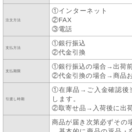
①インターネット
②FAX
注文方法
③電話
①銀行振込
支払方法
②代金引換
①銀行振込の場合→出荷
支払期限
②代金引換の場合→商品
①在庫品→ご入金確認後
します。
引渡し時期
②取寄せ品→入荷後に出
商品が届き次第必ずその
基本的に商品の返品・