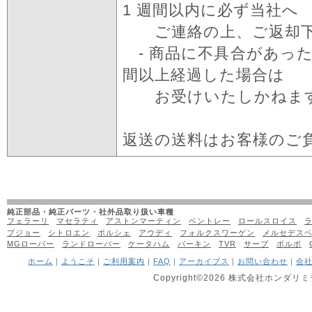
1 週間以内に必ず当社へ
ご連絡の上、ご返却下
- 商品に不具合があった
間以上経過した場合は
お受けいたしかねます
返送の送料はお客様のご
純正部品・純正パーツ・社外品取り扱い車種
フェラーリ
マセラティ
アストンマーティン
ベントレー
ロールスロイス
プジョー
シトロエン
ポルシェ
アウディ
フォルクスワーゲン
メルセデス
MGローバー
ランドローバー
ケータハム
バーキン
TVR
サーブ
ボルボ
ホーム
｜
ようこそ
｜
ご利用案内
｜
FAQ
｜
アーカイブス
｜
お問い合わせ
｜
会
Copyright©2026 株式会社ホンダリミテッ