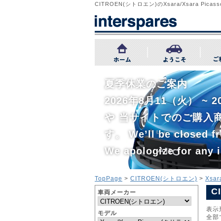
CITROEN(シトロエン)のXsara/Xsara 
夏季休業のご案内
2026年8月11（火） 
や 当サイトでのご購入
す。 We’ll be closed fr
We apologize for any 
TopPage
>
CITROEN(シトロエン)
>
Xsa
C
車両メーカー
サ
表示
モデル
全部