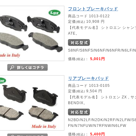
フロントブレーキパッド
商品コード 1013-0122
定価
10,908 円
(税込)
【代表モデル名】 シトロエン シャンソ
ATE。
S8NF/S8NFS/N6NF/N6NFR/N6LF/
価格
：
5,001円
(税込)
リアブレーキパッド
商品コード 1013-0105
定価
9,504 円
(税込)
【代表モデル名】 シトロエン ZX , サ
BENDIX。
N2BD/N2LF/N2DK/N2RF/N2LFW/S
FN/N7NFUW/N7RFNW/N6LFW
価格
：
5,400円
(税込)