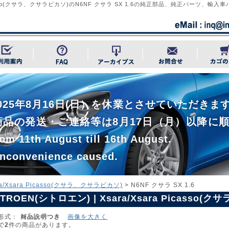
Picasso(クサラ、クサラピカソ)のN6NF クサラ SX 1.6の純正部品、純正パーツ、輸入
~ 2025年8月16日(日）を休業とさせていただ
商品の発送・ご連絡等は8月17日（月）以降に
om 11th August till 16th August.
inconvenience caused.
ra/Xsara Picasso(クサラ、クサラピカソ)
> N6NF クサラ SX 1.6
ITROEN(シトロエン) | Xsara/Xsara Picasso(
ラ SX 1.6
形式：
商品説明つき
画像を大きく
で
2
件の商品があります。