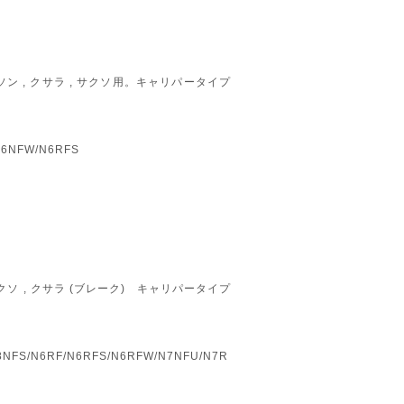
ン , クサラ , サクソ用。キャリパータイプ
N6NFW/N6RFS
クソ , クサラ (ブレーク) キャリパータイプ
8NFS/N6RF/N6RFS/N6RFW/N7NFU/N7R