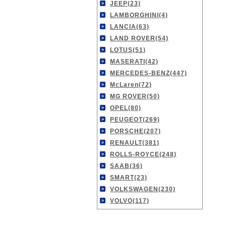
JEEP(23)
LAMBORGHINI(4)
LANCIA(63)
LAND ROVER(54)
LOTUS(51)
MASERATI(42)
MERCEDES-BENZ(447)
McLaren(72)
MG ROVER(50)
OPEL(80)
PEUGEOT(269)
PORSCHE(207)
RENAULT(381)
ROLLS-ROYCE(248)
SAAB(36)
SMART(23)
VOLKSWAGEN(230)
VOLVO(117)