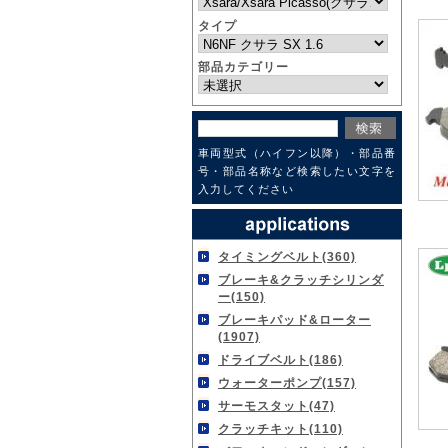
タイプ
部品カテゴリー
車両型式（ハイフン以降）・部品番
号・部品名称など検索したい文字を
入力してください
タイミングベルト(360)
ブレーキ&クラッチシリンダ
ー(150)
ブレーキパッド&ローター
(1907)
ドライブベルト(186)
ウォーターポンプ(157)
サーモスタット(47)
クラッチキット(110)