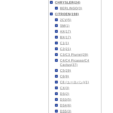
CHRYSLER(24)
BERLINGO(3)
CITROEN(198)
2CV(5)
SM(1)
AX(17)
BX(17)
C1(1)
C2(21)
C3/C3 Pluriel(29)
C4/C4 Picasso/C4
Cactus(37)
C5(29)
C6(9)
C8 (ユーロバン)(1)
CX(3)
DS(2)
DS3(5)
DS4(6)
DS5(3)