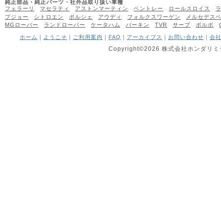
純正部品・純正パーツ・社外品取り扱い車種
フェラーリ
マセラティ
アストンマーティン
ベントレー
ロールスロイス
プジョー
シトロエン
ポルシェ
アウディ
フォルクスワーゲン
メルセデス
MGローバー
ランドローバー
ケータハム
バーキン
TVR
サーブ
ボルボ
ホーム
｜
ようこそ
｜
ご利用案内
｜
FAQ
｜
アーカイブス
｜
お問い合わせ
｜
会
Copyright©2026 株式会社ホンダリミテッ