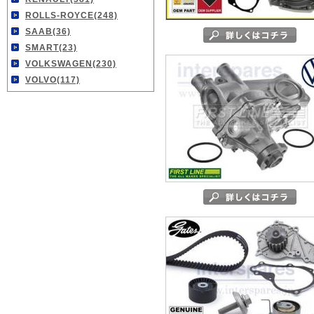
ROLLS-ROYCE(248)
SAAB(36)
SMART(23)
VOLKSWAGEN(230)
VOLVO(117)