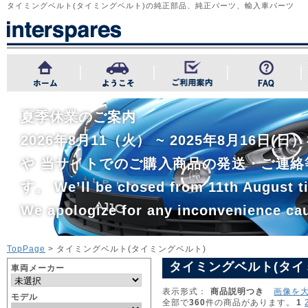
タイミングベルト(タイミングベルト)の純正部品、純正パーツ、輸入車パーツ
夏季休業のご案内
2026年8月11（火） ~ 2025年8月1
や 当サイトでのご購入商品の発送・ご連絡
す。 We’ll be closed from 11th August ti
We apologize for any inconvenience ca
TopPage
> タイミングベルト(タイミングベルト)
タイミングベルト(タイ
車両メーカー
表示形式：
商品説明つき
画像を
モデル
全部で
360
件の商品があります。
1