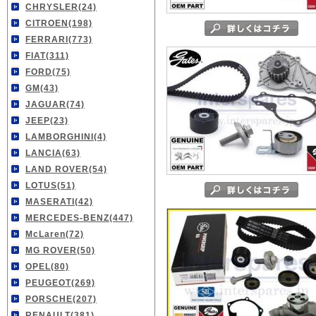
CHRYSLER(24)
CITROEN(198)
FERRARI(773)
FIAT(311)
FORD(75)
GM(43)
JAGUAR(74)
JEEP(23)
LAMBORGHINI(4)
LANCIA(63)
LAND ROVER(54)
LOTUS(51)
MASERATI(42)
MERCEDES-BENZ(447)
McLaren(72)
MG ROVER(50)
OPEL(80)
PEUGEOT(269)
PORSCHE(207)
RENAULT(381)