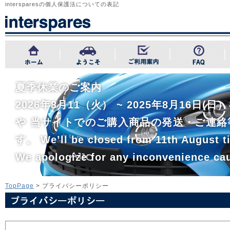
intersparesの個人保護法についての表記
夏季休業のご案内
2026年8月11（火） ~ 2025年8月1
や 当サイトでのご購入商品の発送・ご連絡
す。 We’ll be closed from 11th August ti
We apologize for any inconvenience ca
TopPage
> プライバシーポリシー