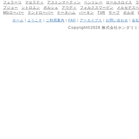
フェラーリ
マセラティ
アストンマーティン
ベントレー
ロールスロイス
プジョー
シトロエン
ポルシェ
アウディ
フォルクスワーゲン
メルセデス
MGローバー
ランドローバー
ケータハム
バーキン
TVR
サーブ
ボルボ
ホーム
｜
ようこそ
｜
ご利用案内
｜
FAQ
｜
アーカイブス
｜
お問い合わせ
｜
会
Copyright©2026 株式会社ホンダリミテッ