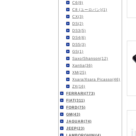
C6(9)
C8 (ユーロバン)(1)
CX(3)
DS(2)
DS3(5)
DS4(6)
DS5(3)
GS(1)
Saxo/Shanson(12)
Xantia(36)
XM(25)
Xsara/Xsara Picasso(46)
ZX(16)
FERRARI(773)
FIAT(311)
FORD(75)
GM(43)
JAGUAR(74)
JEEP(23)
LAMBORGHINI(4)