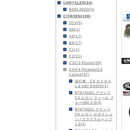
CHRYSLER(24)
BERLINGO(3)
CITROEN(198)
2CV(5)
SM(1)
AX(17)
BX(17)
C1(1)
C2(21)
C3/C3 Pluriel(29)
C4/C4 Picasso/C4
Cactus(37)
並行車 C4 カクタス
1.6 HDi DV6FD(1)
B787AH01 グランド
C4 ピカソ フィール ブ
ルーHDi 2.0(3)
B7875G01 グランド
C4 ピカソ セダクショ
ン / エクスクルーシブ
1.6(3)