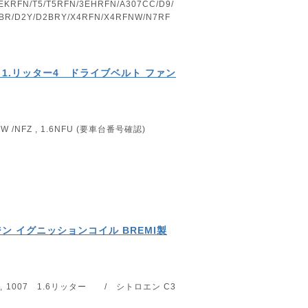
EKRFN/T5/T5RFN/3EHRFN/A307CC/D9/
2BR/D2Y/D2BRY/X4RFN/X4RFNW/N7RF
207 1.リッター4 ドライブベルト ファン
/NFZ , 1.6NFU (要車台番号確認)
ジン イグニッションコイル BREMI製
 , 1007 1.6リッター / シトロエン C3