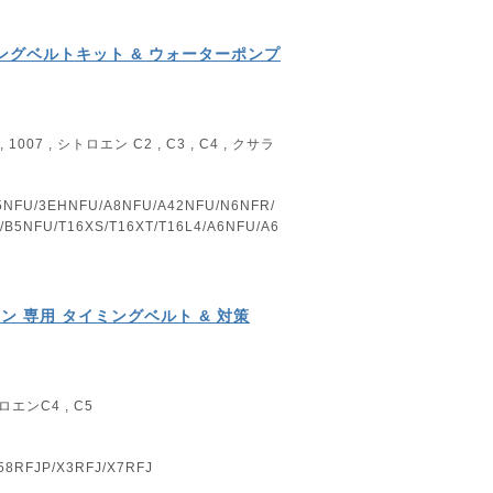
ミングベルトキット & ウォーターポンプ
007 , シトロエン C2 , C3 , C4 , クサラ
5NFU/3EHNFU/A8NFU/A42NFU/N6NFR/
B5NFU/T16XS/T16XT/T16L4/A6NFU/A6
ジン 専用 タイミングベルト & 対策
エンC4 , C5
58RFJP/X3RFJ/X7RFJ