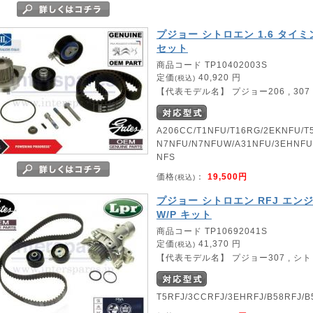
プジョー シトロエン 1.6 タイ
セット
商品コード TP10402003S
定価
40,920 円
(税込)
【代表モデル名】 プジョー206 , 307 , 1
A206CC/T1NFU/T16RG/2EKNFU/T
N7NFU/N7NFUW/A31NFU/3EHNFU/
NFS
価格
：
19,500円
(税込)
プジョー シトロエン RFJ エン
W/P キット
商品コード TP10692041S
定価
41,370 円
(税込)
【代表モデル名】 プジョー307 , シトロ
T5RFJ/3CCRFJ/3EHRFJ/B58RFJ/B