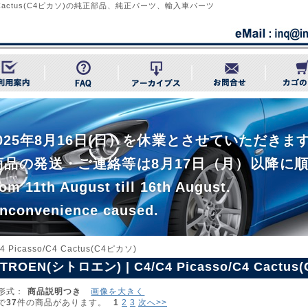
/C4 Cactus(C4ピカソ)の純正部品、純正パーツ、輸入車パーツ
~ 2025年8月16日(日）を休業とさせていただ
商品の発送・ご連絡等は8月17日（月）以降に
om 11th August till 16th August.
inconvenience caused.
4 Picasso/C4 Cactus(C4ピカソ)
ITROEN(シトロエン) | C4/C4 Picasso/C4 Cactu
形式：
商品説明つき
画像を大きく
で
37
件の商品があります。
1
2
3
次へ>>