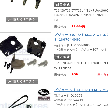
T16XS/T16XT/T16L4/T1NFU/A206
FU/A8NFU/A42NFU/B5NFU/N6NF
FU
価格
：
16,000円
(税込)
プジョー 307 シトロエン C4
ト 1607044080
商品コード 1607044080
【代表モデル名】 プジョー307 , シト
T5/T5NFU/3EHNFU/T5RFN/3EHRF
FJ/3EHRFJ
価格
：
ASK
国内取
(税込)
プジョー シトロエン OEM フ
商品コード D1017S
定価
23,544 円
(税込)
【代表モデル名】 シトロエン C2 , C3