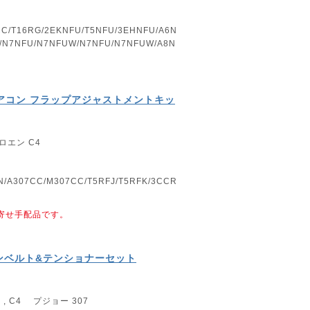
CC/T16RG/2EKNFU/T5NFU/3EHNFU/A6N
R/N7NFU/N7NFUW/N7NFU/N7NFUW/A8N
 エアコン フラップアジャストメントキッ
ロエン C4
N/A307CC/M307CC/T5RFJ/T5RFK/3CCR
寄せ手配品です。
ァンベルト&テンショナーセット
 , C4 プジョー 307