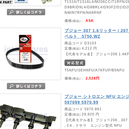
T1S16/T1S16L4/M206CC/T1RFN/2
D9BR/D9L4/D9BRL4/D93FZ/D2/D
NW/N7RFN/N68RNF
価格
：
ASK
(税込)
プジョー 307 1.6リッター / 
ベルト 5750.WZ
商品コード D3103
定価
4,212 円
(税込)
【代表モデル名】 プジョー206 1.4KFW 
T5NFU/3EHNFU/A7KFUP/B5NFU
価格
：
2,528円
(税込)
プジョー シトロエン NFU エン
597099 5970.99
商品コード 5970.99J
定価
29,920 円
(税込)
【代表モデル名】 プジョー206 , 307
, C4 , クサラ エンジン型式 NFU