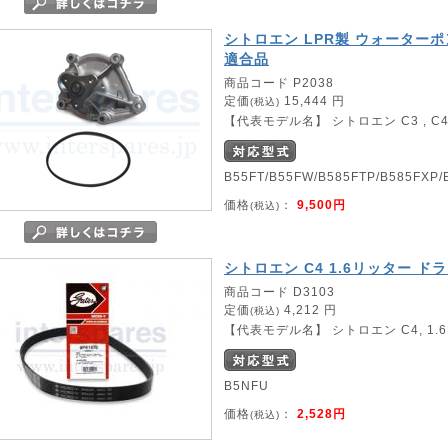
シトロエン LPR製 ウォーターポンプ 
適合品
商品コード P2038
定価
15,444 円
(税込)
【代表モデル名】 シトロエン C3 , C
B55FT/B55FW/B585FTP/B585FXP/
価格
：
9,500円
(税込)
シトロエン C4 1.6リッター ド
商品コード D3103
定価
4,212 円
(税込)
【代表モデル名】 シトロエン C4, 1.6
B5NFU
価格
：
2,528円
(税込)