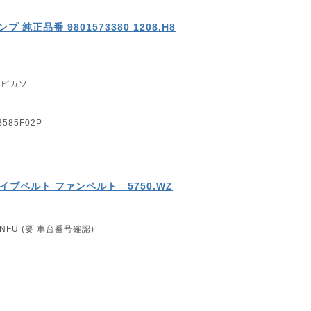
純正品番 9801573380 1208.H8
4ピカソ
B585F02P
ライブベルト ファンベルト 5750.WZ
NFU (要 車台番号確認)