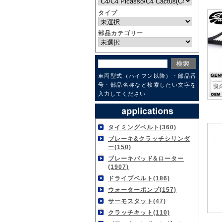
タイプ
部品カテゴリー
車両型式（ハイフン以降）・部品番
号・部品名称など検索したい文字を
入力してください
タイミングベルト(360)
ブレーキ&クラッチシリンダ
ー(150)
ブレーキパッド&ローター
(1907)
ドライブベルト(186)
ウォーターポンプ(157)
サーモスタット(47)
クラッチキット(110)