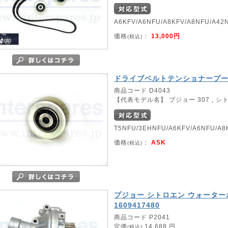
A6KFV/A6NFU/A8KFV/A8NFU/A42
価格
：
13,000円
(税込)
ドライブベルトテンショナープ
商品コード D4043
【代表モデル名】 プジョー 307 , シトロエ
T5NFU/3EHNFU/A6KFV/A6NFU/A8
価格
：
ASK
(税込)
プジョー シトロエン ウォーターポ
1609417480
商品コード P2041
定価
14,688 円
(税込)