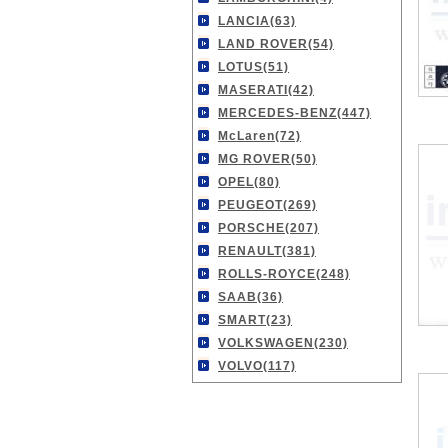
LANCIA(63)
LAND ROVER(54)
LOTUS(51)
MASERATI(42)
MERCEDES-BENZ(447)
McLaren(72)
MG ROVER(50)
OPEL(80)
PEUGEOT(269)
PORSCHE(207)
RENAULT(381)
ROLLS-ROYCE(248)
SAAB(36)
SMART(23)
VOLKSWAGEN(230)
VOLVO(117)