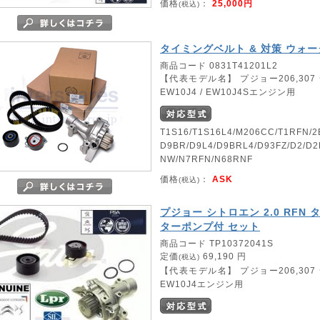
価格
：
25,000円
(税込)
タイミングベルト & 対策 ウォ
商品コード 0831T41201L2
【代表モデル名】 プジョー206,307 
EW10J4 / EW10J4Sエンジン用
T1S16/T1S16L4/M206CC/T1RFN/2
D9BR/D9L4/D9BRL4/D93FZ/D2/D
NW/N7RFN/N68RNF
価格
：
ASK
(税込)
プジョー シトロエン 2.0 RFN
ターポンプ付 セット
商品コード TP10372041S
定価
69,190 円
(税込)
【代表モデル名】 プジョー206,307 
EW10J4エンジン用