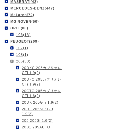
MASERATI(42)
MERCEDES-BENZ(447)
McLaren(72)
MG ROVER(50)
OPEL(80)
106(18)
PEUGEOT(269)
107(1)
108(1)
205(30)
20DKC 205カブリオレ
CTi 1.9(2)
20DFC 205カブリオレ
CTi 1.9(2)
20CTC 205カブリオレ
CTi 1.6(2)
20DK 205GTi 1.9(2)
20DF 205Si / GTi
1.9(2)
205 205Si 1.6(2)
20B1 205AUTO