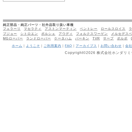
純正部品・純正パーツ・社外品取り扱い車種
フェラーリ
マセラティ
アストンマーティン
ベントレー
ロールスロイス
プジョー
シトロエン
ポルシェ
アウディ
フォルクスワーゲン
メルセデス
MGローバー
ランドローバー
ケータハム
バーキン
TVR
サーブ
ボルボ
ホーム
｜
ようこそ
｜
ご利用案内
｜
FAQ
｜
アーカイブス
｜
お問い合わせ
｜
会
Copyright©2026 株式会社ホンダリミテッ