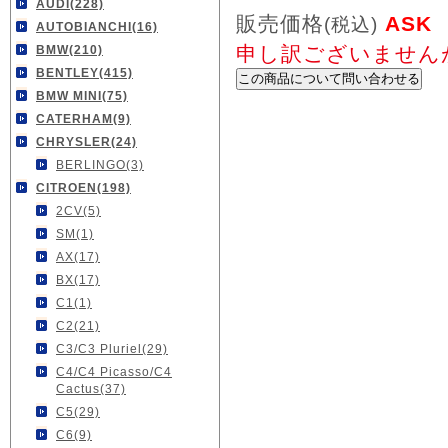
AUDI(228)
販売価格
ASK
(税込)
AUTOBIANCHI(16)
申し訳ございません
BMW(210)
BENTLEY(415)
BMW MINI(75)
CATERHAM(9)
CHRYSLER(24)
BERLINGO(3)
CITROEN(198)
2CV(5)
SM(1)
AX(17)
BX(17)
C1(1)
C2(21)
C3/C3 Pluriel(29)
C4/C4 Picasso/C4
Cactus(37)
C5(29)
C6(9)