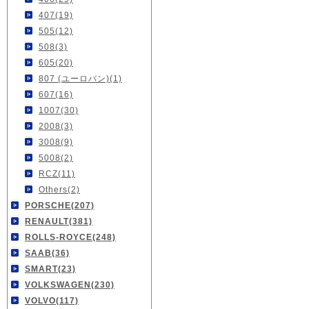
407(19)
505(12)
508(3)
605(20)
807 (ユーロバン)(1)
607(16)
1007(30)
2008(3)
3008(9)
5008(2)
RCZ(11)
Others(2)
PORSCHE(207)
RENAULT(381)
ROLLS-ROYCE(248)
SAAB(36)
SMART(23)
VOLKSWAGEN(230)
VOLVO(117)