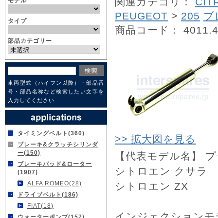
関連カテゴリ：
CIT
モデル
PEUGEOT
>
205
ブ
タイプ
商品コード： 4011.4
部品カテゴリー
車両型式（ハイフン以降）・部品番
号・部品名称など検索したい文字を
入力してください
タイミングベルト(360)
>> 拡大図を見る
ブレーキ&クラッチシリンダ
ー(150)
【代表モデル名】 プジョ
ブレーキパッド&ローター
シトロエン クサラ
(1907)
ALFA ROMEO(28)
シトロエン ZX
ドライブベルト(186)
FIAT(18)
インジェクションモ
ウォーターポンプ(157)