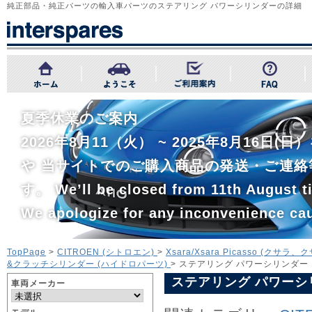
純正部品・純正パーツの輸入車パーツのステアリング パワーシリンダーの詳細
夏季休業のご案内
2026年8月11（火） ~ 2025年8月1
や 当サイトでのご購入商品の発送・ご連絡
す。 We’ll be closed from 11th August ti
We apologize for any inconvenience ca
TopPage
>
CITROEN (シトロエン)
>
Xsara/Xsara Picasso (クサラ
&クラッチシリンダー (ハイドロパーツ)
> ステアリング パワーシリンダー
ステアリング パワーシ
車両メーカー