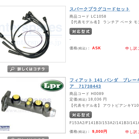
スパークプラグコードセット
商品コード LC1058
【代表モデル名】 ランチア ベータ 
-
価格
：
ASK
申し訳
(税込)
フィアット 141 パンダ ブレーキ
ア 71738443
商品コード H0089
定価
18,036 円
(税込)
【代表モデル名】 アウトビアンキY10 
F153A2/F141B3/153A2/141B3/14
価格
：
9,000円
申し訳
(税込)