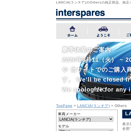
LANCIA(ランチア)のOthersの純正部品、
夏季休業のご案内
2026年8月11（火） 
や 当サイトでのご購入
す。 We’ll be closed fr
We apologize for any 
TopPage
>
LANCIA(ランチア)
> Others
L
車両メーカー
表示
モデル
全部