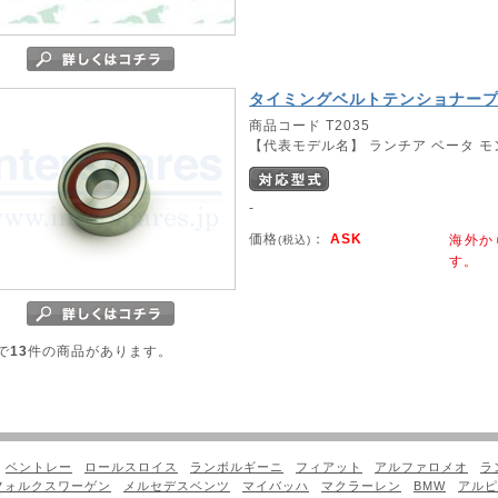
タイミングベルトテンショナー
商品コード T2035
【代表モデル名】 ランチア ベータ 
-
価格
：
ASK
海外か
(税込)
す。
で
13
件の商品があります。
ベントレー
ロールスロイス
ランボルギーニ
フィアット
アルファロメオ
ラ
フォルクスワーゲン
メルセデスベンツ
マイバッハ
マクラーレン
BMW
アルピ