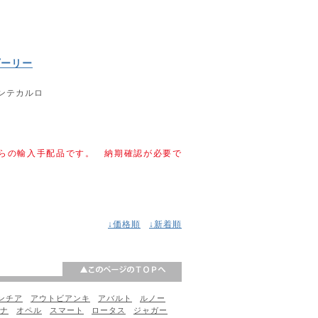
プーリー
モンテカルロ
らの輸入手配品です。 納期確認が必要で
↓価格順
↓新着順
ンチア
アウトビアンキ
アバルト
ルノー
ナ
オペル
スマート
ロータス
ジャガー