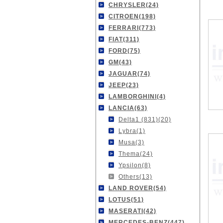
CHRYSLER(24)
CITROEN(198)
FERRARI(773)
FIAT(311)
FORD(75)
GM(43)
JAGUAR(74)
JEEP(23)
LAMBORGHINI(4)
LANCIA(63)
Delta1 (831)(20)
Lybra(1)
Musa(3)
Thema(24)
Ypsilon(8)
Others(13)
LAND ROVER(54)
LOTUS(51)
MASERATI(42)
MERCEDES-BENZ(447)