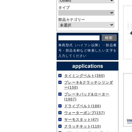
タイプ
部品カテゴリー
車両型式（ハイフン以降）・部品番
号・部品名称など検索したい文字を
入力してください
タイミングベルト(360)
ブレーキ&クラッチシリンダ
ー(150)
ブレーキパッド&ローター
(1907)
ドライブベルト(186)
ウォーターポンプ(157)
サーモスタット(47)
クラッチキット(110)