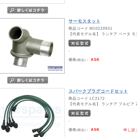
サーモスタット
商品コード M10220931
【代表モデル名】 ランチア ベータ 
-
価格
：
ASK
(税込)
スパークプラグコードセット
商品コード LC2172
【代表モデル名】 ランチア フルビア 
-
価格
：
ASK
申し訳
(税込)