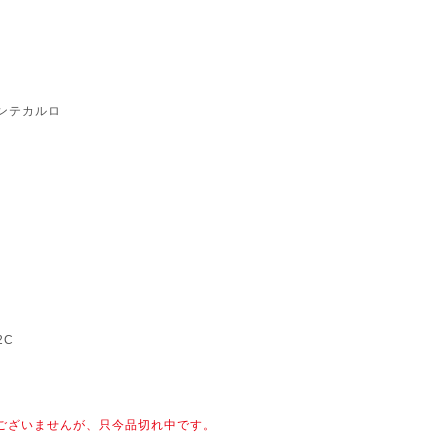
モンテカルロ
2C
ございませんが、只今品切れ中です。