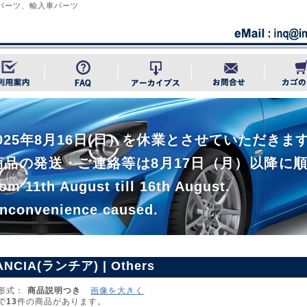
純正パーツ、輸入車パーツ
~ 2025年8月16日(日）を休業とさせていただ
商品の発送・ご連絡等は8月17日（月）以降に
om 11th August till 16th August.
inconvenience caused.
ANCIA(ランチア) | Others
形式：
商品説明つき
画像を大きく
で
13
件の商品があります。