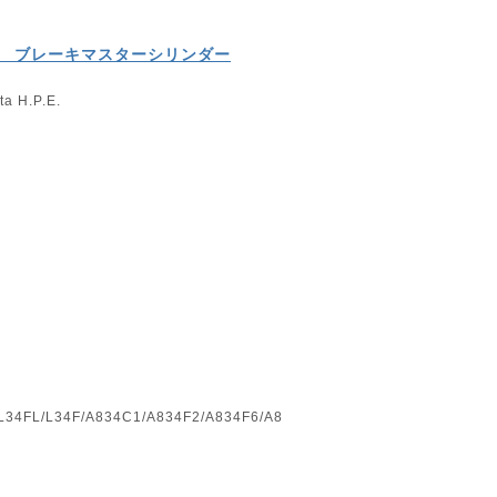
8BF ブレーキマスターシリンダー
H.P.E.
L34FL/L34F/A834C1/A834F2/A834F6/A8