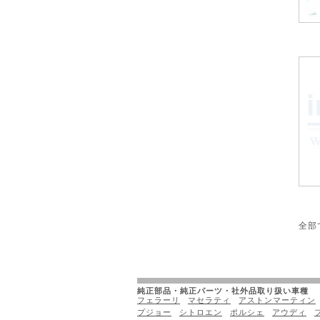
全部
純正部品・純正パーツ・社外品取り扱い車種
フェラーリ
マセラティ
アストンマーティン
プジョー
シトロエン
ポルシェ
アウディ