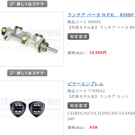
ランチア ベータ H.P.E. 82
商品コード H0045
【代表モデル名】 ランチア ベータ Beta 
-
価格
：
10,000円
(税込)
ピラーエンブレム
商品コード 7765022
【代表モデル名】 ランチア カッパ
L31B5/L31C5/L31D5/L34C1/L34Q/
34F
価格
：
ASK
(税込)