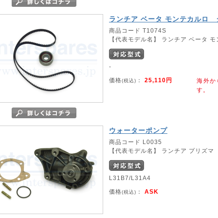
ランチア ベータ モンテカルロ
商品コード T1074S
【代表モデル名】 ランチア ベータ 
-
価格
：
25,110円
海外か
(税込)
す。
ウォーターポンプ
商品コード L0035
【代表モデル名】 ランチア プリズマ
L31B7/L31A4
価格
：
ASK
(税込)