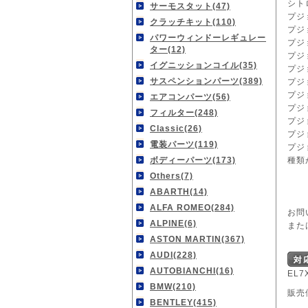
シトロ
サーモスタット(47)
プジョ
クラッチキット(110)
プジョ
パワーウィンドーレギュレー
プジョ
ター(12)
プジョ
イグニッションコイル(35)
プジョ
サスペンションパーツ(389)
プジョ
プジョ
エアコンパーツ(56)
プジョ
フィルター(248)
プジョ
Classic(26)
プジョ
電装パーツ(119)
プジョ
種類
ボディーパーツ(173)
Others(7)
ABARTH(14)
ALFA ROMEO(284)
お問
ALPINE(6)
また
ASTON MARTIN(367)
AUDI(228)
AUTOBIANCHI(16)
EL7
BMW(210)
販売
BENTLEY(415)