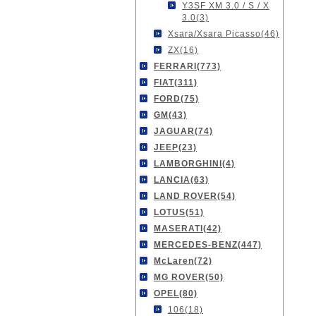
Y3SF XM 3.0 / S / X
3.0(3)
Xsara/Xsara Picasso(46)
ZX(16)
FERRARI(773)
FIAT(311)
FORD(75)
GM(43)
JAGUAR(74)
JEEP(23)
LAMBORGHINI(4)
LANCIA(63)
LAND ROVER(54)
LOTUS(51)
MASERATI(42)
MERCEDES-BENZ(447)
McLaren(72)
MG ROVER(50)
OPEL(80)
106(18)