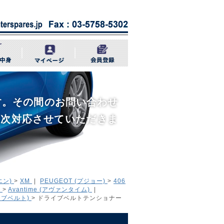
きます。その間のお問い合わせ
順次対応させていただきま
エン)
>
XM
|
PEUGEOT (プジョー)
>
406
)
>
Avantime (アヴァンタイム)
|
イブベルト)
> ドライブベルトテンショナー