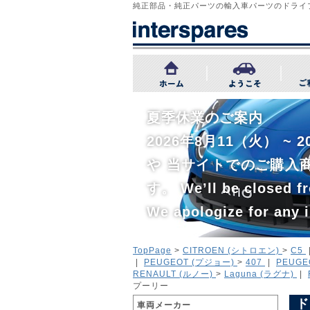
純正部品・純正パーツの輸入車パーツのドライ
夏季休業のご案内
2026年8月11（火） 
や 当サイトでのご購入
す。 We’ll be closed fr
We apologize for any 
TopPage
>
CITROEN (シトロエン)
>
C5
|
PEUGEOT (プジョー)
>
407
|
PEUGE
RENAULT (ルノー)
>
Laguna (ラグナ)
|
プーリー
ド
車両メーカー