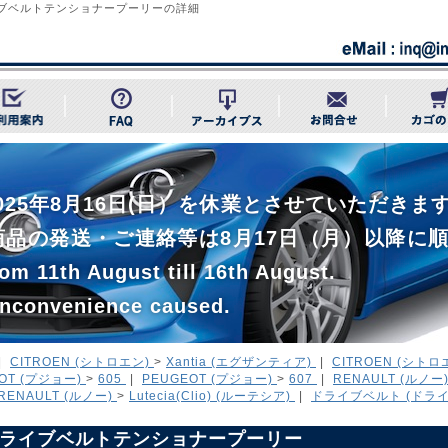
ブベルトテンショナープーリーの詳細
~ 2025年8月16日(日）を休業とさせていただ
商品の発送・ご連絡等は8月17日（月）以降に
om 11th August till 16th August.
inconvenience caused.
|
CITROEN (シトロエン)
>
Xantia (エグザンティア)
|
CITROEN (シトロ
OT (プジョー)
>
605
|
PEUGEOT (プジョー)
>
607
|
RENAULT (ルノー
RENAULT (ルノー)
>
Lutecia(Clio) (ルーテシア)
|
ドライブベルト (ドラ
ライブベルトテンショナープーリー