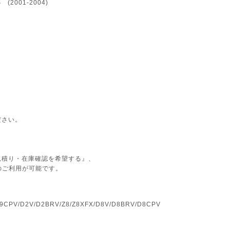
2001-2004)
ださい。
見積り・在庫確認を希望する』、
のご利用が可能です。
D9CPV/D2V/D2BRV/Z8/Z8XFX/D8V/D8BRV/D8CPV