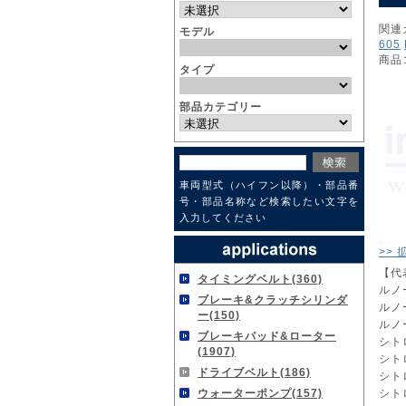
関連
モデル
605
商品
タイプ
部品カテゴリー
車両型式（ハイフン以降）・部品番
号・部品名称など検索したい文字を
入力してください
>>
【代
タイミングベルト(360)
ルノー
ブレーキ&クラッチシリンダ
ルノー
ー(150)
ルノー
ブレーキパッド&ローター
シトロ
(1907)
シトロ
ドライブベルト(186)
シトロ
シトロ
ウォーターポンプ(157)