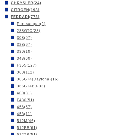
CHRYSLER(24)
CITROEN(198)
FERRARI(773)
Purosangue(2)
288GTO(23)
308(97)
328(97)
330(10)
348(60)
F355(127)
360(112)
365GT4(Daytona)(16)
365GT4BB(33)
400(31)
F430(51)
456(57)
458(11)
512M(46)
512BB(61)
512TR(51)