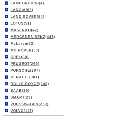
LAMBORGHINI(4)
LANCIA(63)
LAND ROVER(54)
LOTUS(51)
MASERATI(42)
MERCEDES-BENZ(447)
McLaren(72)
MG ROVER(50)
OPEL(80)
PEUGEOT(269)
PORSCHE(207)
RENAULT(381)
ROLLS-ROYCE(248)
SAAB(36)
SMART(23)
VOLKSWAGEN(230)
VOLVO(117)