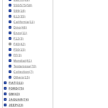
550/575(58)
599(18)
612(35)
California(11)
Dino(46)
Enzo(11)
F12(3)
F40(42)
F50(15)
FF(3)
Mondial(61)
Testarossa(70)
Collection(7)
Others(15)
FIAT(311)
FORD(75)
GM(43)
JAGUAR(74)
JEEP(23)