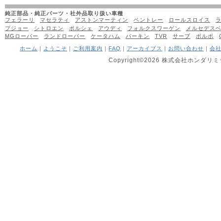
純正部品・純正パーツ・社外品取り扱い車種
フェラーリ
マセラティ
アストンマーティン
ベントレー
ロールスロイス
プジョー
シトロエン
ポルシェ
アウディ
フォルクスワーゲン
メルセデス
MGローバー
ランドローバー
ケータハム
バーキン
TVR
サーブ
ボルボ
ホーム
｜
ようこそ
｜
ご利用案内
｜
FAQ
｜
アーカイブス
｜
お問い合わせ
｜
会
Copyright©2026 株式会社ホンダリミテッ