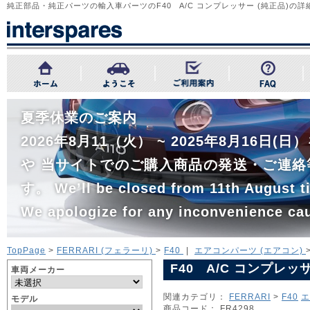
純正部品・純正パーツの輸入車パーツのF40 A/C コンプレッサー (純正品)の詳
夏季休業のご案内
2026年8月11（火） ~ 2025年8月1
や 当サイトでのご購入商品の発送・ご連絡
す。 We’ll be closed from 11th August ti
We apologize for any inconvenience ca
TopPage
>
FERRARI (フェラーリ)
>
F40
|
エアコンパーツ (エアコン)
F40 A/C コンプレッサ
車両メーカー
関連カテゴリ：
FERRARI
>
F40
エ
モデル
商品コード： FR4298