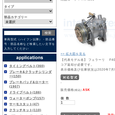
タイプ
部品カテゴリー
車両型式（ハイフン以降）・部品番
号・部品名称など検索したい文字を
入力してください
>> 拡大図を見る
【代表モデル名】 フェラーリ F4
コア返却が必要です。
タイミングベルト(360)
表示価格及び在庫状況は2020年7
ブレーキ&クラッチシリンダ
ー(150)
ブレーキパッド&ローター
-
(1907)
販売価格
ASK
(税込)
ドライブベルト(186)
個 数
ウォーターポンプ(157)
サーモスタット(47)
クラッチキット(110)
海外