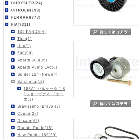
CHRYSLER(24)
CITROEN(198)
FERRARI(773)
FIAT(311)
139 PANDA(4)
Tipo(1)
Uno(1)
500(90)
Abarth 500(35)
Abarth Punto Evo(6)
Spider 124 (New)(4)
Barchetta(18)
183A1 バルケッタ 1.8
/ ジョーヴァネ ドゥー
エ(1)
Bravissimo (Bravo)(8)
Coupe(29)
Ducato(42)
Grande Punto(16)
New Panda 169(29)