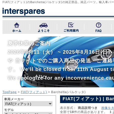
FIAT(フィアット)のBarchetta(バルケッタ‎)の純正部品、純正パーツ、輸入車パ
夏季休業のご案内
2026年8月11（火） ~ 2025年8月1
や 当サイトでのご購入商品の発送・ご連絡
す。 We’ll be closed from 11th August ti
We apologize for any inconvenience ca
TopPage
>
FIAT(フィアット)
> Barchetta(バルケッタ‎)
FIAT(フィアット) | Ba
車両メーカー
表示形式：
商品説明つき
画像を
モデル
全部で
18
件の商品があります。
1