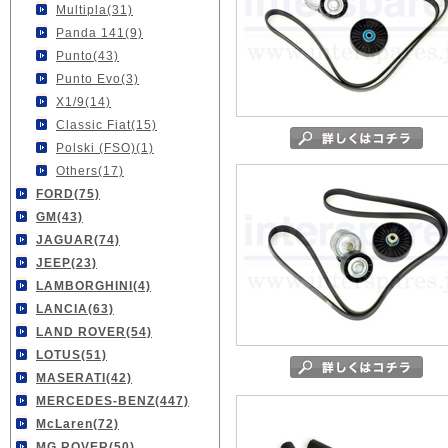
Multipla(31)
Panda 141(9)
Punto(43)
Punto Evo(3)
X1/9(14)
Classic Fiat(15)
Polski (FSO)(1)
Others(17)
FORD(75)
GM(43)
JAGUAR(74)
JEEP(23)
LAMBORGHINI(4)
LANCIA(63)
LAND ROVER(54)
LOTUS(51)
MASERATI(42)
MERCEDES-BENZ(447)
McLaren(72)
MG ROVER(50)