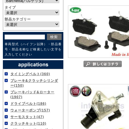
タイプ
部品カテゴリー
車両型式（ハイフン以降）・部品番
号・部品名称など検索したい文字を
入力してください
タイミングベルト(360)
ブレーキ&クラッチシリンダ
ー(150)
ブレーキパッド&ローター
(1907)
ドライブベルト(186)
ウォーターポンプ(157)
サーモスタット(47)
クラッチキット(110)