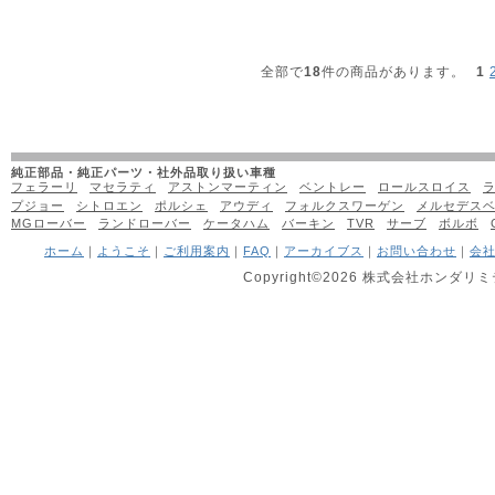
全部で
18
件の商品があります。
1
純正部品・純正パーツ・社外品取り扱い車種
フェラーリ
マセラティ
アストンマーティン
ベントレー
ロールスロイス
プジョー
シトロエン
ポルシェ
アウディ
フォルクスワーゲン
メルセデス
MGローバー
ランドローバー
ケータハム
バーキン
TVR
サーブ
ボルボ
ホーム
｜
ようこそ
｜
ご利用案内
｜
FAQ
｜
アーカイブス
｜
お問い合わせ
｜
会
Copyright©2026 株式会社ホンダリミテッ